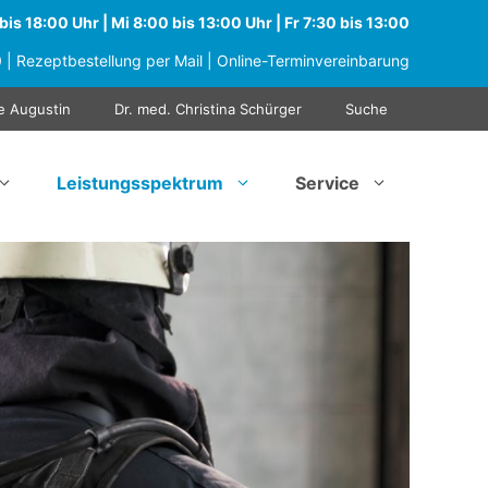
is 18:00 Uhr | Mi 8:00 bis 13:00 Uhr | Fr 7:30 bis 13:00
0
|
Rezeptbestellung per Mail
|
Online-Terminvereinbarung
e Augustin
Dr. med. Christina Schürger
Suche
Leistungsspektrum
Service