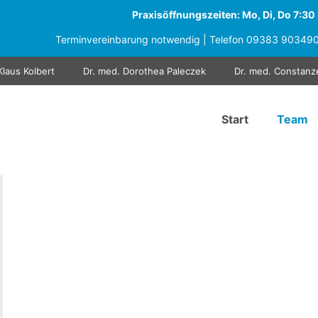
Praxisöffnungszeiten: Mo, Di, Do 7:30 b
Terminvereinbarung notwendig | Telefon
09383 90349
Klaus Kolbert
Dr. med. Dorothea Paleczek
Dr. med. Constanz
Start
Team