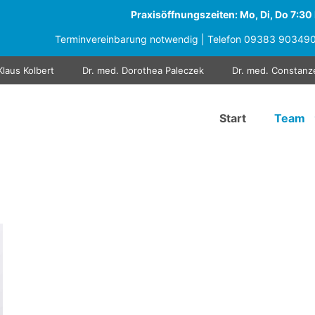
Praxisöffnungszeiten: Mo, Di, Do 7:30 b
Terminvereinbarung notwendig | Telefon
09383 90349
Klaus Kolbert
Dr. med. Dorothea Paleczek
Dr. med. Constanz
Start
Team