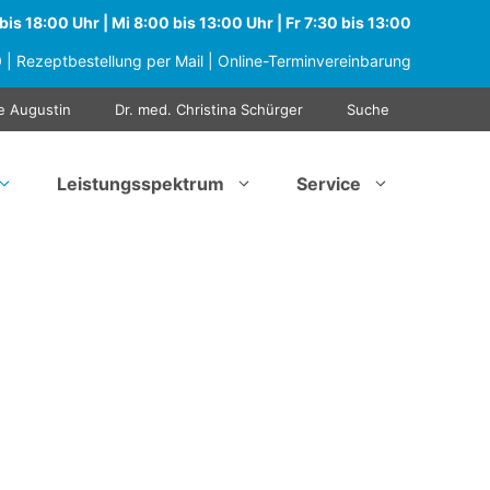
is 18:00 Uhr | Mi 8:00 bis 13:00 Uhr | Fr 7:30 bis 13:00
0
|
Rezeptbestellung per Mail
|
Online-Terminvereinbarung
e Augustin
Dr. med. Christina Schürger
Suche
Leistungsspektrum
Service