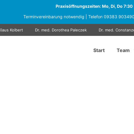
Praxisöffnungszeiten: Mo, Di, Do 7:30 b
Terminvereinbarung notwendig | Telefon
09383 90349
Klaus Kolbert
Dr. med. Dorothea Paleczek
Dr. med. Constanz
Start
Team