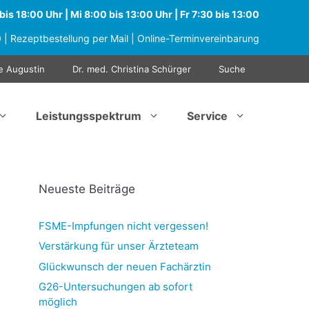
is 18:00 Uhr | Mi 8:00 bis 13:00 Uhr | Fr 7:30 bis 13:00
0
|
Rezeptbestellung per Mail
|
Online-Terminvereinbarung
e Augustin
Dr. med. Christina Schürger
Suche
Leistungsspektrum
Service
Neueste Beiträge
FSME-Impfungen nicht vergessen!
Verstärkung für unser Ärzteteam
Glückwunsch der neuen Fachärztin
G26-Untersuchungen ab sofort
möglich