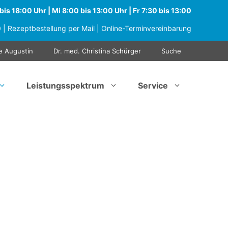
is 18:00 Uhr | Mi 8:00 bis 13:00 Uhr | Fr 7:30 bis 13:00
0
|
Rezeptbestellung per Mail
|
Online-Terminvereinbarung
e Augustin
Dr. med. Christina Schürger
Suche
Leistungsspektrum
Service