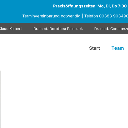
Praxisöffnungszeiten: Mo, Di, Do 7:30 b
Terminvereinbarung notwendig | Telefon
09383 90349
Klaus Kolbert
Dr. med. Dorothea Paleczek
Dr. med. Constanz
Start
Team