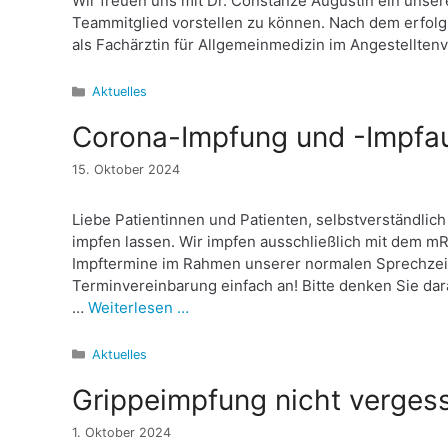
Wir freuen uns mit Dr. Constanze Augustin ein unser
Teammitglied vorstellen zu können. Nach dem erfolgr
als Fachärztin für Allgemeinmedizin im Angestelltenve
Kategorien
Aktuelles
Corona-Impfung und -Impfau
15. Oktober 2024
Liebe Patientinnen und Patienten, selbstverständlich
impfen lassen. Wir impfen ausschließlich mit dem m
Impftermine im Rahmen unserer normalen Sprechzeit
Terminvereinbarung einfach an! Bitte denken Sie dar
…
Weiterlesen …
Kategorien
Aktuelles
Grippeimpfung nicht verges
1. Oktober 2024