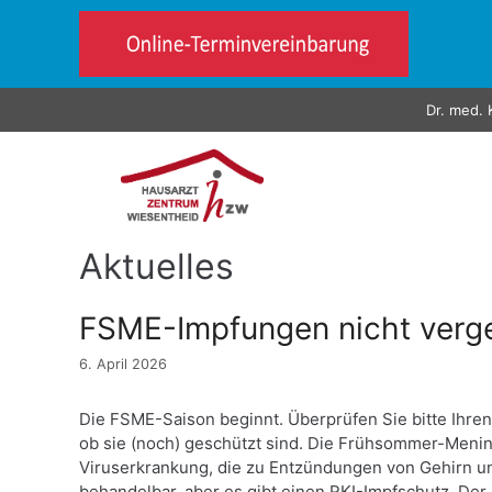
Zum
Inhalt
springen
Dr. med. 
Aktuelles
FSME-Impfungen nicht verg
6. April 2026
Die FSME-Saison beginnt. Überprüfen Sie bitte Ihren
ob sie (noch) geschützt sind. Die Frühsommer-Menin
Viruserkrankung, die zu Entzündungen von Gehirn und
behandelbar, aber es gibt einen RKI-Impfschutz. De