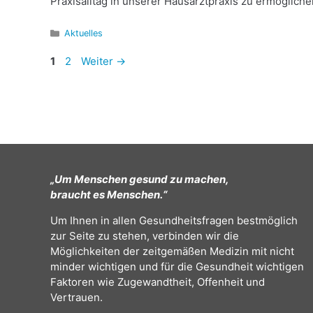
Praxisalltag in unserer Hausarztpraxis zu ermöglich
Kategorien
Aktuelles
Beitrags-
Seite
Seite
1
2
Weiter
→
Navigation
„Um Menschen gesund zu machen,
braucht es Menschen.“
Um Ihnen in allen Gesundheitsfragen bestmöglich
zur Seite zu stehen, verbinden wir die
Möglichkeiten der zeitgemäßen Medizin mit nicht
minder wichtigen und für die Gesundheit wichtigen
Faktoren wie Zugewandtheit, Offenheit und
Vertrauen.