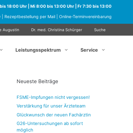
is 18:00 Uhr | Mi 8:00 bis 13:00 Uhr | Fr 7:30 bis 13:00
0
|
Rezeptbestellung per Mail
|
Online-Terminvereinbarung
e Augustin
Dr. med. Christina Schürger
Suche
Leistungsspektrum
Service
Neueste Beiträge
FSME-Impfungen nicht vergessen!
Verstärkung für unser Ärzteteam
Glückwunsch der neuen Fachärztin
G26-Untersuchungen ab sofort
möglich