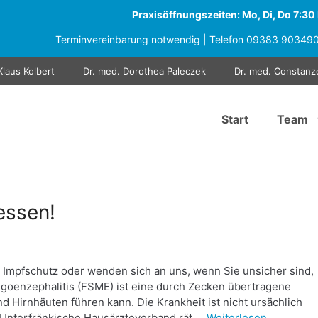
Praxisöffnungszeiten: Mo, Di, Do 7:30 b
Terminvereinbarung notwendig | Telefon
09383 90349
Klaus Kolbert
Dr. med. Dorothea Paleczek
Dr. med. Constanz
Start
Team
essen!
 Impfschutz oder wenden sich an uns, wenn Sie unsicher sind,
goenzephalitis (FSME) ist eine durch Zecken übertragene
 Hirnhäuten führen kann. Die Krankheit ist nicht ursächlich
r Unterfränkische Hausärzteverband rät …
Weiterlesen …