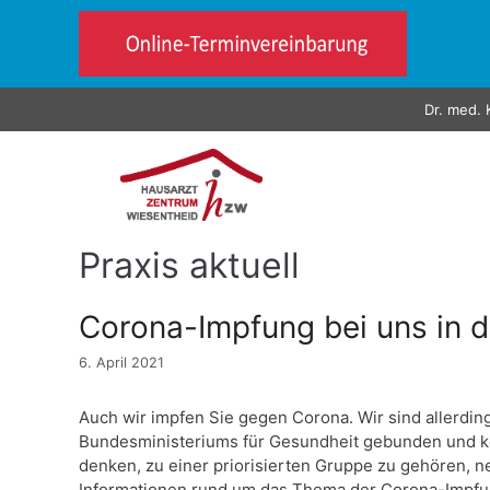
Zum
Inhalt
springen
Dr. med. 
Praxis aktuell
Corona-Impfung bei uns in d
6. April 2021
Auch wir impfen Sie gegen Corona. Wir sind allerdi
Bundesministeriums für Gesundheit gebunden und ko
denken, zu einer priorisierten Gruppe zu gehören, ne
Informationen rund um das Thema der Corona-Impfu