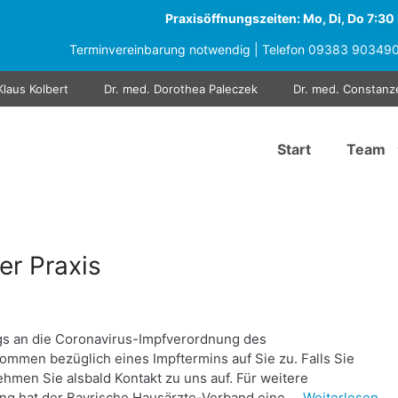
Praxisöffnungszeiten: Mo, Di, Do 7:30 b
Terminvereinbarung notwendig | Telefon
09383 90349
Klaus Kolbert
Dr. med. Dorothea Paleczek
Dr. med. Constanz
Start
Team
er Praxis
ngs an die Coronavirus-Impfverordnung des
mmen bezüglich eines Impftermins auf Sie zu. Falls Sie
hmen Sie alsbald Kontakt zu uns auf. Für weitere
ng hat der Bayrische Hausärzte-Verband eine …
Weiterlesen …