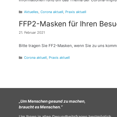
Kategorien
Aktuelles
,
Corona aktuell
,
Praxis aktuell
FFP2-Masken für Ihren Besu
21. Februar 2021
Bitte tragen Sie FF2-Masken, wenn Sie zu uns komm
Kategorien
Corona aktuell
,
Praxis aktuell
„Um Menschen gesund zu machen,
braucht es Menschen.“
Um Ihnen in allen Gesundheitsfragen bestmöglich