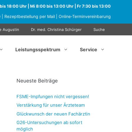
is 18:00 Uhr | Mi 8:00 bis 13:00 Uhr | Fr 7:30 bis 13:00
0
|
Rezeptbestellung per Mail
|
Online-Terminvereinbarung
e Augustin
Dr. med. Christina Schürger
Suche
Leistungsspektrum
Service
Neueste Beiträge
FSME-Impfungen nicht vergessen!
Verstärkung für unser Ärzteteam
Glückwunsch der neuen Fachärztin
G26-Untersuchungen ab sofort
möglich